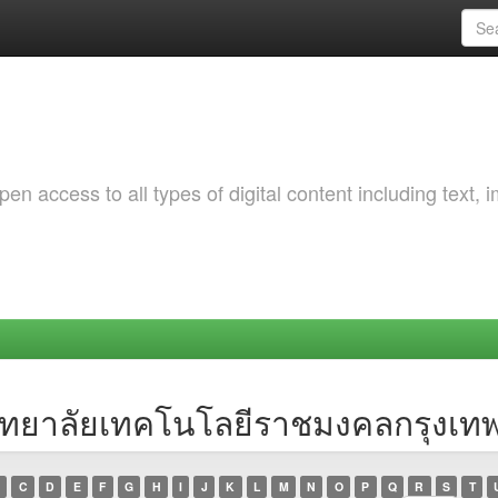
 access to all types of digital content including text, 
วิทยาลัยเทคโนโลยีราชมงคลกรุงเท
C
D
E
F
G
H
I
J
K
L
M
N
O
P
Q
R
S
T