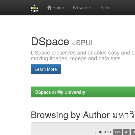
Home
Browse
Help
Skip
navigation
DSpace
JSPUI
DSpace preserves and enables easy and open
moving images, mpegs and data sets
Learn More
DSpace at My University
Browsing by Author มหา
Jump to:
0-9
A
B