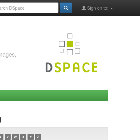
Sign on to:
images,
พ
U
V
W
X
Y
Z