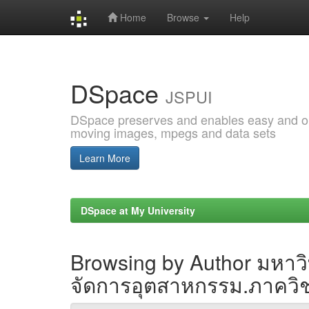
Home
Browse
Help
Skip
navigation
DSpace
JSPUI
DSpace preserves and enables easy and open
moving images, mpegs and data sets
Learn More
DSpace at My University
Browsing by Author มหา
จัดการอุตสาหกรรม.ภาคว