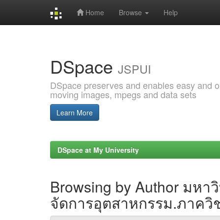
Home
Browse
Help
Skip
navigation
DSpace
JSPUI
DSpace preserves and enables easy and open
moving images, mpegs and data sets
Learn More
DSpace at My University
Browsing by Author มหา
จัดการอุตสาหกรรม.ภาคว