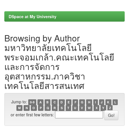
DSpace at My University
Browsing by Author
มหาวิทยาลัยเทคโนโลยี
พระจอมเกล้า.คณะเทคโนโลยี
และการจัดการ
อุตสาหกรรม.ภาควิชา
เทคโนโลยีสารสนเทศ
Jump to:
0-9
A
B
C
D
E
F
G
H
I
J
K
L
M
N
O
P
Q
R
S
T
U
V
W
X
Y
Z
or enter first few letters: