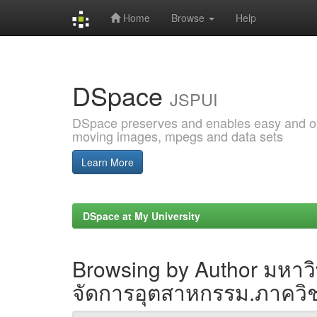
Home
Browse
Help
Skip
navigation
DSpace
JSPUI
DSpace preserves and enables easy and open
moving images, mpegs and data sets
Learn More
DSpace at My University
Browsing by Author มหา
จัดการอุตสาหกรรม.ภาคว