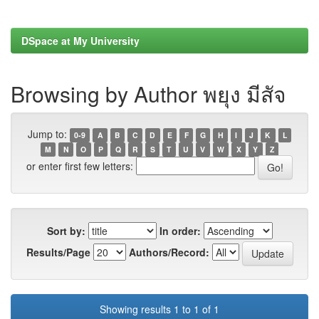
DSpace at My University
Browsing by Author พยุง มีสัจ
Jump to:
0-9
A
B
C
D
E
F
G
H
I
J
K
L
M
N
O
P
Q
R
S
T
U
V
W
X
Y
Z
or enter first few letters:
Sort by:
In order:
Results/Page
Authors/Record:
Showing results 1 to 1 of 1