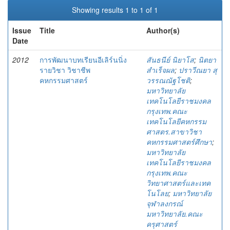
Showing results 1 to 1 of 1
Issue
Title
Author(s)
Date
2012
การพัฒนาบทเรียนอีเลิร์นนิ่ง
สันธนีย์ นิยาโส
;
นิตยา
รายวิชา วิชาชีพ
สำเร็จผล
;
ปราวีณยา สุ
คหกรรมศาสตร์
วรรณณัฐโชติ
;
มหาวิทยาลัย
เทคโนโลยีราชมงคล
กรุงเทพ.คณะ
เทคโนโลยีคหกรรม
ศาสตร.สาขาวิชา
คหกรรมศาสตร์ศึกษา
;
มหาวิทยาลัย
เทคโนโลยีราชมงคล
กรุงเทพ.คณะ
วิทยาศาสตร์และเทค
โนโลย
;
มหาวิทยาลัย
จุฬาลงกรณ์
มหาวิทยาลัย.คณะ
ครุศาสตร์