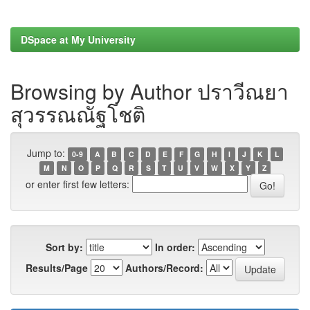
DSpace at My University
Browsing by Author ปราวีณยา
สุวรรณณัฐโชติ
Jump to:
0-9
A
B
C
D
E
F
G
H
I
J
K
L
M
N
O
P
Q
R
S
T
U
V
W
X
Y
Z
or enter first few letters:
Sort by:
In order:
Results/Page
Authors/Record: