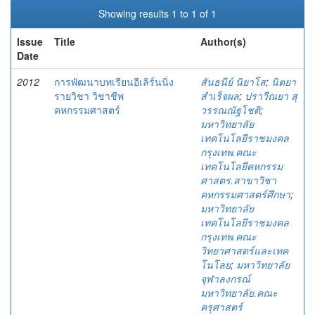
Showing results 1 to 1 of 1
Issue
Title
Author(s)
Date
2012
การพัฒนาบทเรียนอีเลิร์นนิ่ง
สันธนีย์ นิยาโส
;
นิตยา
รายวิชา วิชาชีพ
สำเร็จผล
;
ปราวีณยา สุ
คหกรรมศาสตร์
วรรณณัฐโชติ
;
มหาวิทยาลัย
เทคโนโลยีราชมงคล
กรุงเทพ.คณะ
เทคโนโลยีคหกรรม
ศาสตร.สาขาวิชา
คหกรรมศาสตร์ศึกษา
;
มหาวิทยาลัย
เทคโนโลยีราชมงคล
กรุงเทพ.คณะ
วิทยาศาสตร์และเทค
โนโลย
;
มหาวิทยาลัย
จุฬาลงกรณ์
มหาวิทยาลัย.คณะ
ครุศาสตร์