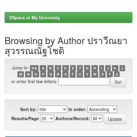
DSpace at My University
Browsing by Author ปราวีณยา
สุวรรณณัฐโชติ
Jump to:
0-9
A
B
C
D
E
F
G
H
I
J
K
L
M
N
O
P
Q
R
S
T
U
V
W
X
Y
Z
or enter first few letters:
Sort by:
In order:
Results/Page
Authors/Record: