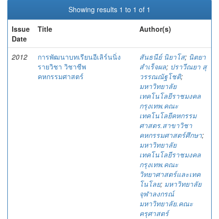
Showing results 1 to 1 of 1
Issue
Title
Author(s)
Date
2012
การพัฒนาบทเรียนอีเลิร์นนิ่ง
สันธนีย์ นิยาโส
;
นิตยา
รายวิชา วิชาชีพ
สำเร็จผล
;
ปราวีณยา สุ
คหกรรมศาสตร์
วรรณณัฐโชติ
;
มหาวิทยาลัย
เทคโนโลยีราชมงคล
กรุงเทพ.คณะ
เทคโนโลยีคหกรรม
ศาสตร.สาขาวิชา
คหกรรมศาสตร์ศึกษา
;
มหาวิทยาลัย
เทคโนโลยีราชมงคล
กรุงเทพ.คณะ
วิทยาศาสตร์และเทค
โนโลย
;
มหาวิทยาลัย
จุฬาลงกรณ์
มหาวิทยาลัย.คณะ
ครุศาสตร์