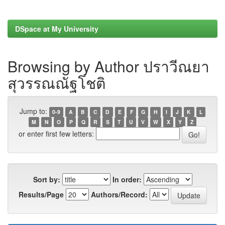
DSpace at My University
Browsing by Author ปราวีณยา
สุวรรณณัฐโชติ
Jump to:
0-9
A
B
C
D
E
F
G
H
I
J
K
L
M
N
O
P
Q
R
S
T
U
V
W
X
Y
Z
or enter first few letters:
Sort by:
In order:
Results/Page
Authors/Record: