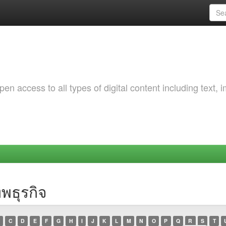
 access to all types of digital content including text, 
พธุรกิจ
C
D
E
F
G
H
I
J
K
L
M
N
O
P
Q
R
S
T