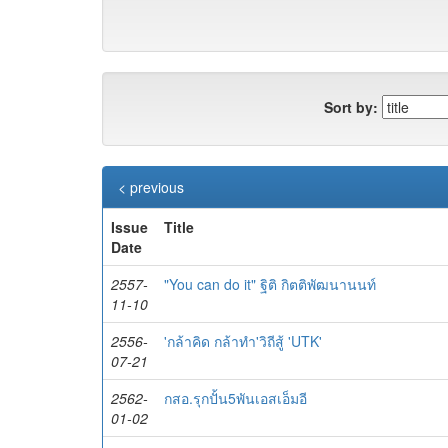
Sort by:
< previous
Issue
Title
Date
2557-
"You can do it" ฐิติ กิตติพัฒนานนท์
11-10
2556-
'กล้าคิด กล้าทำ'วิถีสู้ 'UTK'
07-21
2562-
กสอ.รุกปั้น5พันเอสเอ็มอี
01-02