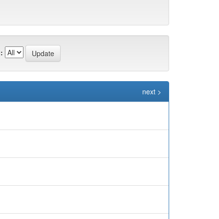
:
next >