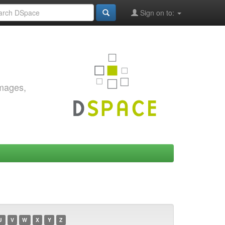
Sign on to:
images,
U
V
W
X
Y
Z