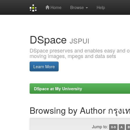
Home
Browse
Help
Skip
navigation
DSpace
JSPUI
DSpace preserves and enables easy and open
moving images, mpegs and data sets
Learn More
DSpace at My University
Browsing by Author กรุงเท
Jump to:
0-9
A
B