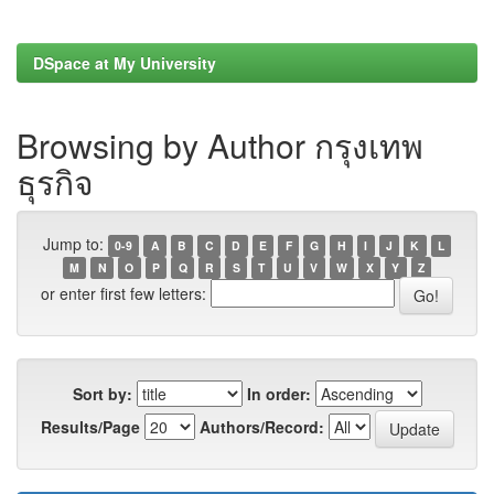
DSpace at My University
Browsing by Author กรุงเทพ
ธุรกิจ
Jump to:
0-9
A
B
C
D
E
F
G
H
I
J
K
L
M
N
O
P
Q
R
S
T
U
V
W
X
Y
Z
or enter first few letters:
Sort by:
In order:
Results/Page
Authors/Record: