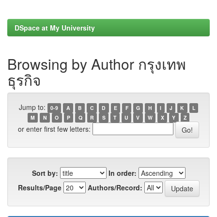
DSpace at My University
Browsing by Author กรุงเทพ
ธุรกิจ
Jump to:
0-9
A
B
C
D
E
F
G
H
I
J
K
L
M
N
O
P
Q
R
S
T
U
V
W
X
Y
Z
or enter first few letters:
Sort by:
In order:
Results/Page
Authors/Record: