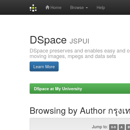
Home
Browse
Help
Skip
navigation
DSpace
JSPUI
DSpace preserves and enables easy and open
moving images, mpegs and data sets
Learn More
DSpace at My University
Browsing by Author กรุงเท
Jump to:
0-9
A
B