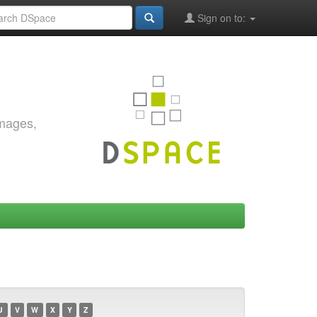
Sign on to:
images,
U
V
W
X
Y
Z