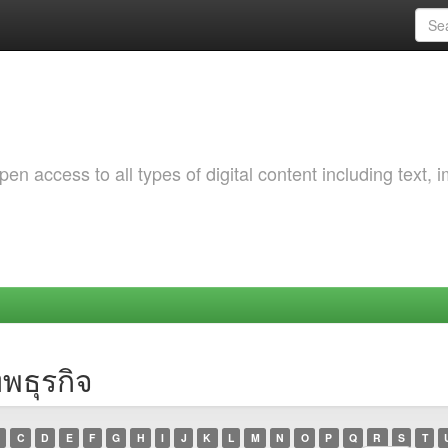
 access to all types of digital content including text, 
พธุรกิจ
C
D
E
F
G
H
I
J
K
L
M
N
O
P
Q
R
S
T