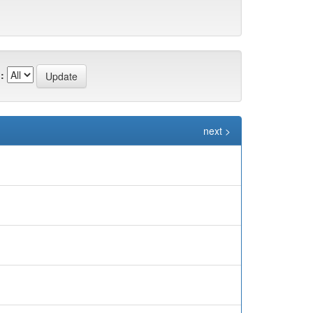
:
next >